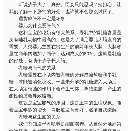
听说孩子大了，真好。臣妾只能忍吗？别担心，让
我们了解一下胀气的好处，也许就不会那么讨厌了。
通货膨胀不一定是坏事
婴儿为什么爱胀气？
这和宝宝的吃奶有很大关系。母乳中的乳糖含量是
所有哺乳动物中最高的，这是为了满足婴儿大脑发育的
需要。人类婴儿主要在出生后的前两年长大脑，大脑容
量在两年内增加了两倍，达到成人的80%。这就是乳糖
的好处，有助于孩子长大脑。
乳糖与胀气的关系
乳糖需要在小肠内被乳糖酶分解成葡萄糖和半乳
糖，才能被消化吸收。一些未分解的乳糖进入大肠后，
在大肠定植菌的作用下会产生气体，导致腹胀，产生的
酸性物质会导致腹痛。
这就是宝宝胀气的原因，这是正常的生理现象。随
着宝宝年龄的增长，胃肠道发育更好，逐渐自我缓解。
乳糖与益生菌的关系
我们都知道母乳喂养是细菌喂养。从自然分娩到第
一次挤奶，再到连续母乳喂养，都在帮助宝宝建立自己