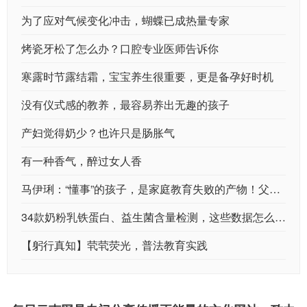
为了应对气候变化冲击，蝴蝶已成热量专家
烤瓷牙松了怎么办？口腔专业医师告诉你
寒露时节露结霜，宝宝养生很重要，更是备孕好时机
没有仪式感的教养，最容易养出无趣的孩子
产妇觉得奶少？也许只是肠胀气
有一种香气，醉过女人香
马伊琍：“懂事”的孩子，是家庭教育失败的产物！父母该引起反思
34款奶粉乳铁蛋白、益生菌含量检测，这些数据怎么看？
【躬行真知】茕茕荧光，普法教育实践