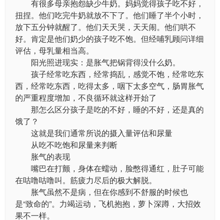
有很多母亲抱怨缺少牛奶。妈妈觉得孩子吃不好，
扭捏。他们吃完牛奶就放不下了。他们睡了半个小时，
放下五分钟就醒了。他们天天哭，天天闹。他们哄不
好。肯定是他们奶少的孩子吃不饱。但经哺乳顾问详细
评估，母乳量相当高。
阳光照进现实：是胀气把锅背得没什么奶。
孩子经常吃东西，经常捣乱，感觉不饱，经常吃东
西，经常吃东西，吃得太多，咽下太多空气，肠胃胀气
的严重程度增加，不良循环就这样开始了
那怎么区分孩子是吃的不好，睡的不好，还是真的
饿了？
这就是我们通常所说的摄入量评估和尿量
从吃不吃饱和尿量来判断
胀气的表现
嘴巴在打颤，身体在蠕动，脸憋得通红，肚子可能
在咕噜咕噜叫。筋疲力尽后的极大解脱。
胀气虽然不是病，但在你感到不舒服的时候也
是“致命的”。力竭运动，飞机抱抱，萝卜深蹲，大招效
果不一样。