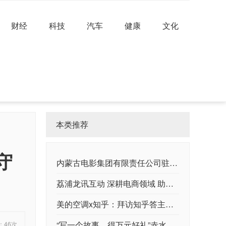
财经
科技
汽车
健康
文化
本类推荐
守
内蒙古电影集团有限责任公司驻鄂尔多斯市办事处揭牌成立
荔浦龙讯互动 深耕电商领域 助力乡村振兴
美的空调x知乎：拜访知乎答主的家，体验新职人的理想家居
“写一个故事，得万元好礼”赤水谷酒向你发起有奖征集！
：46次