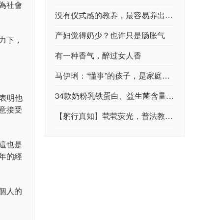
為社會
没有仪式感的教养，最容易养出无趣的孩子
产妇觉得奶少？也许只是肠胀气
力下，
有一种香气，醉过女人香
马伊琍：“懂事”的孩子，是家庭教育失败的产物！父母该引起反思
34款奶粉乳铁蛋白、益生菌含量检测，这些数据怎么看？
表明他
意接受
【躬行真知】茕茕荧光，普法教育实践
這也是
年的經
個人的