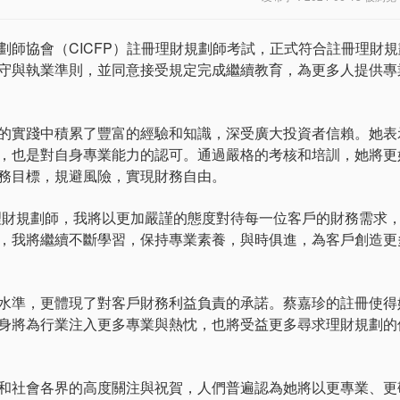
協會（CICFP）註冊理財規劃師考試，正式符合註冊理財規
守與執業準則，並同意接受規定完成繼續教育，為更多人提供專
實踐中積累了豐富的經驗和知識，深受廣大投資者信賴。她表
，也是對自身專業能力的認可。通過嚴格的考核和培訓，她將更
務目標，規避風險，實現財務自由。
財規劃師，我將以更加嚴謹的態度對待每一位客戶的財務需求
，我將繼續不斷學習，保持專業素養，與時俱進，為客戶創造更
準，更體現了對客戶財務利益負責的承諾。蔡嘉珍的註冊使得
身將為行業注入更多專業與熱忱，也將受益更多尋求理財規劃的
社會各界的高度關注與祝賀，人們普遍認為她將以更專業、更