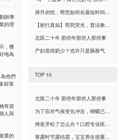
择升勿忧，帮您如何在最短时间内 为孩子选择合适的国际学校
劃師專
業的理
【躬行真知】茕茕荧光，普法教育实践
北医二十年 那些年那些人那些事
示，獲
产妇觉得奶少？也许只是肠胀气
好地為
TOP 10
，為他們
多財富
北医二十年 那些年那些人那些事
她有資
为了应对气候变化冲击，蝴蝶已成热量专家
個人與
烤瓷牙松了怎么办？口腔专业医师告诉你
敬業的
寒露时节露结霜，宝宝养生很重要，更是备孕好时机