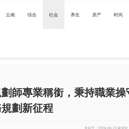
云南
综合
社会
养生
房产
时尚
規劃師專業稱銜，秉持職業操
務規劃新征程
发布于：2024-06-13 被浏览