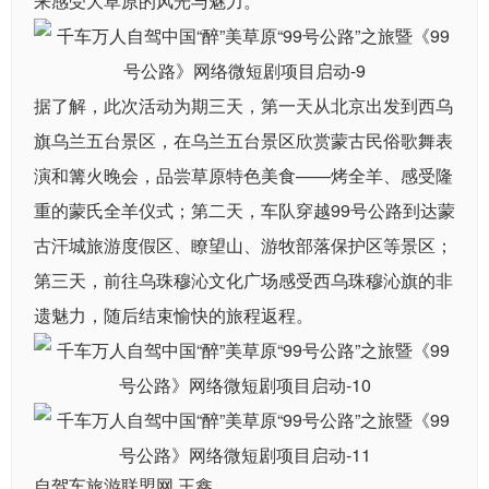
来感受大草原的风光与魅力。
据了解，此次活动为期三天，第一天从北京出发到西乌
旗乌兰五台景区，在乌兰五台景区欣赏蒙古民俗歌舞表
演和篝火晚会，品尝草原特色美食——烤全羊、感受隆
重的蒙氏全羊仪式；第二天，车队穿越99号公路到达蒙
古汗城旅游度假区、瞭望山、游牧部落保护区等景区；
第三天，前往乌珠穆沁文化广场感受西乌珠穆沁旗的非
遗魅力，随后结束愉快的旅程返程。
自驾车旅游联盟网 王鑫