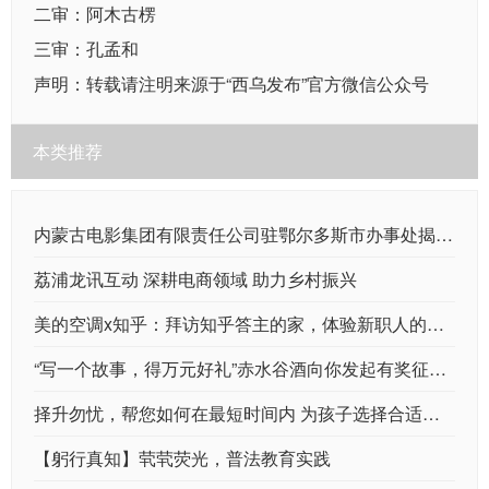
二审：阿木古楞
三审：孔孟和
声明：转载请注明来源于“西乌发布”官方微信公众号
本类推荐
内蒙古电影集团有限责任公司驻鄂尔多斯市办事处揭牌成立
荔浦龙讯互动 深耕电商领域 助力乡村振兴
美的空调x知乎：拜访知乎答主的家，体验新职人的理想家居
“写一个故事，得万元好礼”赤水谷酒向你发起有奖征集！
择升勿忧，帮您如何在最短时间内 为孩子选择合适的国际学校
【躬行真知】茕茕荧光，普法教育实践