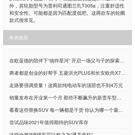
外，其轮胎型号为普利司通图兰扎T005a，注重舒适性
和安全性。可能都是因为匹配度低吧。这两款车的轮圈
款式很常见。
本类推荐
在欧蓝德的陪伴下“徜徉星河” 开启一场父与子的探索之旅
两者都是创业的好帮手 五菱洪光PLUS和长安欧尚X70A哪个好？
走路要强调质量！这两款纯电动车的顶部也不到4万元
销量发布在开业第一个月 那些不断飙升的新贵车型值得购买吗
看看这些替换SUV 每一辆都是干货 你认为哪一个最成功
尝试品味2021年值得期待的SUV库存
这些合资的B级车可以称之为“通关疯狂”