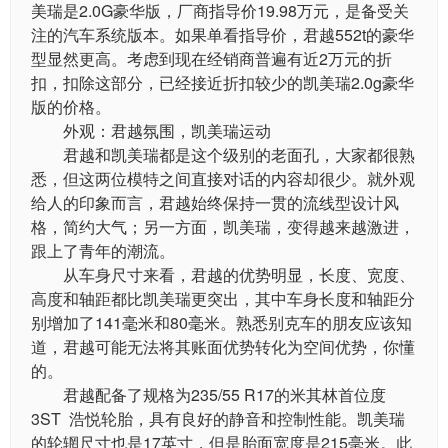
美瑞是2.0G豪华版，厂商指导价19.98万元，是备受关
注的汽车系统版本。如果单看指导价，君越552t的豪华
型显然更高。考虑到现在经销商普遍有近2万元的折
扣，扣除这部分，已经接近折扣较少的凯美瑞2.0g豪华
版的价格。
外观：君越氛围，凯美瑞运动
君越和凯美瑞都是这个级别的老面孔，大家都很熟
悉，但这两位模特之间直接对话的内容却很少。就外观
给人的印象而言，君越始终保持一贯的流线型设计风
格，简约大气；另一方面，凯美瑞，变得越来越激进，
跟上了青年的潮流。
从车身尺寸来看，君越的优势明显，长度、宽度、
高度和轴距都比凯美瑞更突出，其中车身长度和轴距分
别增加了141毫米和80毫米。熟悉别克车的朋友应该知
道，君越可能无法将其账面优势转化为空间优势，你懂
的。
君越配备了规格为235/55 R17的米其林首位度
3ST 浩悦轮胎，具有良好的静音和控制性能。凯美瑞
的轮辋尺寸也是17英寸，但是胎面宽度是215毫米。此