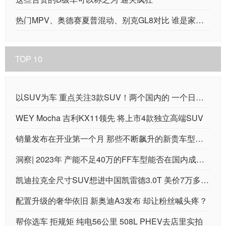
热门MPV、奥德赛夏普混动、别克GL8对比 谁是家用的首选？
TOP 10
以SUV为车 重点关注3款SUV！两个国内的 一个日本的
WEY Mocha 吉利KX11领先 将上市4款独立高端SUV
销量发布在开业第一个月 那些不断飙升的新贵车型值得购买吗
洞察| 2023年 产能不足40万的FF车型能否在国内成功量产 还有变数
凯迪拉克全尺寸SUV想进中国凯雷德3.0T 美价7万多美元
配置升级的奢华依旧 新奥迪A3发布 却让粉丝喊头疼？
帮你选车 拒规矩 纯电56公里 508L PHEV去店里实拍