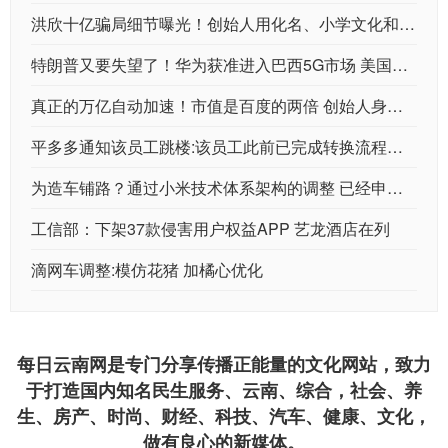
洪欣十亿骗局细节曝光！创始人用化名、小学文化和工厂设计来复制SMIC
特朗普又要失望了！华为获准进入巴西5G市场 美国制裁封锁无效
真正的万亿自动加速！市值是百度的两倍 创始人身价过千亿 电商会是爆点？
平多多通知该员工跳楼:该员工此前已完成转换流程绩效80分
为造车铺路？通过小米技术体系架构的调整 已经申请了800多项汽车专利
工信部：下架37款侵害用户权益APP 艺龙酒店在列
滴网车调整:模仿花猪 加橘心优化
每日云南网是专门分享传播正能量的文化网站，致力
于打造国内知名民生服务、云南、综合，社会、养
生、房产、时尚、财经、科技、汽车、健康、文化，
做有良心的新媒体。