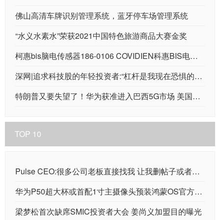
佛山高清车牌识别管理系统，蓝牙停车场管理系统
“水义水素水”荣获2021中国特色旅游商品大赛金奖
柯惠bis脑电传感器186-0106 COVIDIEN科惠BIS电极片
深网|追求科技股的年轻投资者:“杠杆是我现在恐惧的来源”
特朗普又要失望了！华为获准进入巴西5G市场 美国制裁封锁无效
TOP 10
Pulse CEO:很多公司老板直接找我 让我删帖子或者帮忙查一下是谁发的
华为P50超大杯或首配1寸主摄像头预装鸿蒙OS官方版4月初发售
梁梦松首次缺席SMIC投资者大会 姜尚义加盟目的曝光