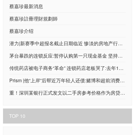
蔡嘉珍最新消息
蔡嘉珍註冊理財規劃師
蔡嘉珍介绍
潜力|新赛季中超报名截止日期临近 惨淡的房地产行业让几支球队前途未卜
茅台暴跌的连锁反应:暂停认购第一只现金基金 坚持还是换仓？
传统药店被电子商务“革命” 连锁药店老板哭了:去年120多家店一分钱都没赚到！
Prism |他“上岸”后帮近万年轻人还债:赌博和超前消费最多
重！深圳某银行正式发文以二手房参考价格作为房贷依据 楼市发生变化？
TOP 10