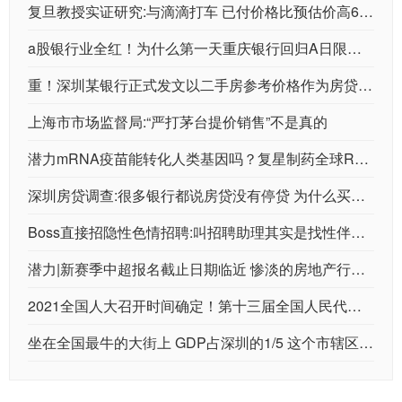
复旦教授实证研究:与滴滴打车 已付价格比预估价高6.7%左右
a股银行业全红！为什么第一天重庆银行回归A日限后 银行股持续走强？
重！深圳某银行正式发文以二手房参考价格作为房贷依据 楼市发生变化？
上海市市场监督局:“严打茅台提价销售”不是真的
潜力mRNA疫苗能转化人类基因吗？复星制药全球R&D总裁:非常安全
深圳房贷调查:很多银行都说房贷没有停贷 为什么买家觉得贷款放缓了？
Boss直接招隐性色情招聘:叫招聘助理其实是找性伴侣 记者卧底被袭胸部
潜力|新赛季中超报名截止日期临近 惨淡的房地产行业让几支球队前途未卜
2021全国人大召开时间确定！第十三届全国人民代表大会第四次会议将于明年3月5日举行
坐在全国最牛的大街上 GDP占深圳的1/5 这个市辖区五年就破万亿？