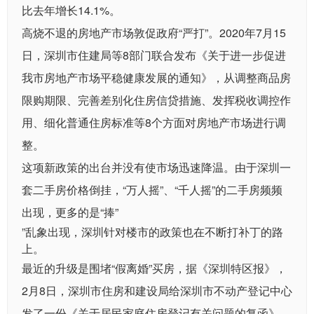
比去年增长14.1%。
高烧不退的房地产市场敦促政府“严打”。2020年7月15
日，深圳市住建局等8部门联合发布《关于进一步促进
我市房地产市场平稳健康发展的通知》，从调整商品房
限购期限、完善差别化住房信贷措施、发挥税收调控作
用、细化普通住房标准等8个方面对房地产市场进行调
整。
这项新政策的出台并没有使市场迅速降温。由于深圳一
套二手房价格倒挂，“万人摇”、“千人摇”的二手房频频
出现，更多的是“捧”
”乱象出现，深圳针对楼市的政策也在不断打补丁的路
上。
最近的升级是围堵“假离婚”买房，据《深圳特区报》，
2月8日，深圳市住房和建设局给深圳市不动产登记中心
发了一份《关于居民家庭住房登记有关问题的复函》，