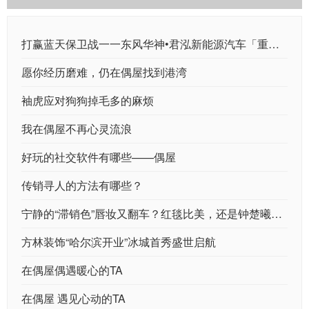
打赢蓝天保卫战一一东风华神•君泓新能源汽车「重卡」 强势来袭
愿你经历磨难，仍在偶屋找到港湾
袖虎应对狗狗掉毛多的麻烦
我在偶屋不再心灵流浪
好玩的社交软件有哪些——偶屋
传销寻人的方法有哪些？
宁静的“滞销色”唇妆又翻车？红毯比美，还是钟楚曦的红唇妆最能打
方林装饰“哈尔滨开业”冰城首秀盛世启航
在偶屋偶遇暖心的TA
在偶屋 遇见心动的TA